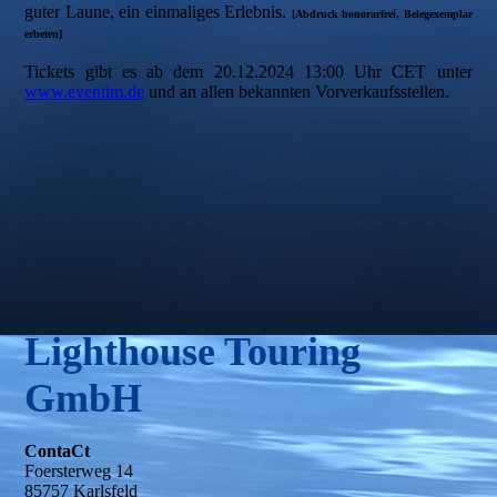
guter Laune, ein einmaliges Erlebnis.
[Abdruck honorarfrei, Belegexemplar
erbeten]
Tickets gibt es ab dem 20.12.2024 13:00 Uhr CET unter
www.eventim.de
und an allen bekannten Vorverkaufsstellen.
Lighthouse Touring
GmbH
ContaCt
Foersterweg 14
85757 Karlsfeld