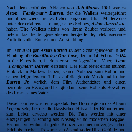
Nach dem verfrühten Ableben von
Bob Marley
1981 war es
Aston „Familyman“ Barrett
, der die
Wailers
weitergeführt
und ihnen wieder neues Leben eingehaucht hat. Mittlerweile
unter der erfahrenen Leitung seines Sohnes,
Aston Barrett Jr.
,
haben
The Wailers
nichts von ihrem Zauber verloren und
liefern bis heute generationenübergreifende, elektrisierende
Auftritte voller Energie und Ausstrahlung.
Im Jahr 2024 gab
Aston Barrett Jr.
sein Schauspieldebüt in der
Filmbiografie
Bob Marley: One Love
, der am 14. Februar 2024
in die Kinos kam, in dem er seinen legendären Vater,
Aston
„Familyman“ Barrett
, darstellte. Der Film bietet einen intimen
Einblick in Marleys Leben, seinen Aufstieg zum Ruhm und
seinen tiefgreifenden Einfluss auf die globale Musik und Kultur.
Barrett Jr.
verlieh dem Film Authentizität und einen
persönlichen Bezug und festigte damit seine Rolle als Bewahrer
des Erbes seines Vaters.
Diese Tournee wird eine spektakuläre Hommage an das Album
Legend
sein, bei der die klassischen Hits auf der Bühne erneut
zum Leben erweckt werden. Die Fans werden mit einer
einzigartigen Mischung aus Nostalgie und modernen Reggae-
Hymnen verwöhnt, die jedes Konzert zu einem unvergesslichen
Erlebnis machen. Es wartet ein Abend voller Hits, Gefühle und