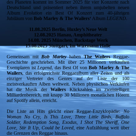
des Planeten kommt im Sommer 2025 für vier Konzerte nach
Deutschland und präsentiert neben ihrem umjubelten neuen
Album
Evolution
ein Best Of Konzert zum 40-jährigen
Jubiläum von
Bob Marley & The Wailers‘
Album
LEGEND
.
11.08.2025 Berlin, Huxley’s Neue Welt
12.08.2025 Hanau, Amphitheater
14.08. 2025 München, Backstage Werk
15.08.2025 Stuttgart, Im Wizemann Halle
Gemeinsam mit
Bob Marley
haben
The Wailers
Reggae-
Geschichte geschrieben. Mit über 25 Millionen verkauften
Exemplaren ist
Legend
, das Best Of von
Bob Marley & The
Wailers
, das erfolgreichste Reggaealbum aller Zeiten und als
einziger Vertreter des Genres auf der Liste der 100
meistverkauften Alben weltweit. Neben physischen Verkäufen
hat die Musik der
Wailers
Klickzahlen im zweistelligen
Milliardenbereich, mit knapp 30 Millionen monatlichen Hörern
auf Spotify allein, erreicht.
Die Liste an Hits gleicht einer Reggae-Enzyklopädie:
No
Woman No Cry, Is This Love, Three Little Birds, Buffalo
Soldier, Redemption Song, Exodus, I Shot The Sheriff, One
Love, Stir It Up, Could be Loved,
eine Aufzählung weit über
die Grenzen des Reggae hinaus.