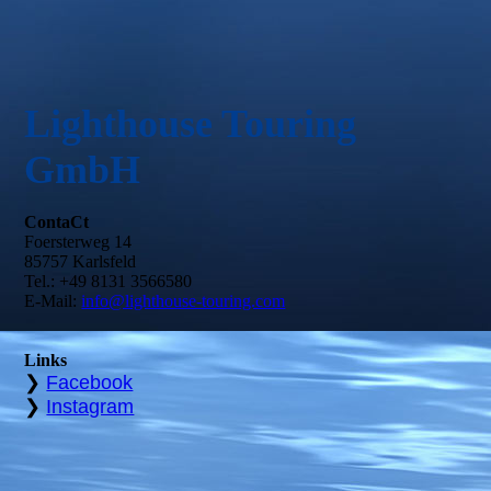
Lighthouse Touring
GmbH
ContaCt
Foersterweg 14
85757 Karlsfeld
Tel.: +49 8131 3566580
E-Mail:
info@lighthouse-touring.com
Links
❯
Facebook
❯
Instagram