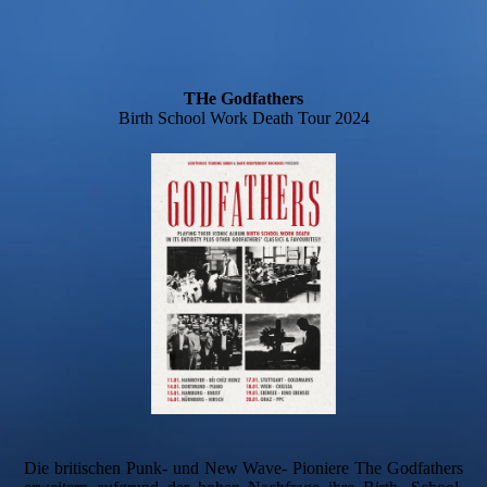
THe Godfathers
Birth School Work Death Tour 2024
Die britischen Punk- und New Wave- Pioniere The Godfathers