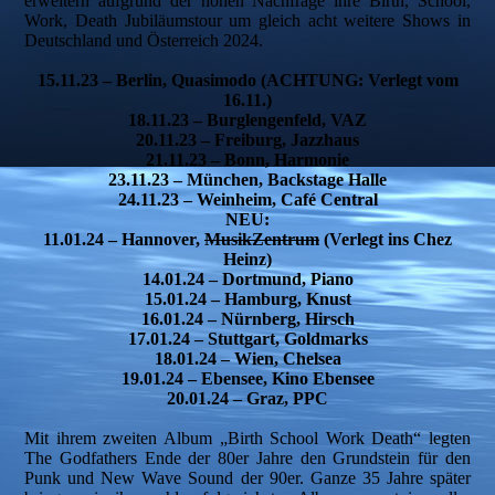
erweitern aufgrund der hohen Nachfrage ihre Birth, School,
Work, Death Jubiläumstour um gleich acht weitere Shows in
Deutschland und Österreich 2024.
15.11.23 – Berlin, Quasimodo (ACHTUNG: Verlegt vom
16.11.)
18.11.23 – Burglengenfeld, VAZ
20.11.23 – Freiburg, Jazzhaus
21.11.23 – Bonn, Harmonie
23.11.23 – München, Backstage Halle
24.11.23 – Weinheim, Café Central
NEU:
11.01.24 – Hannover,
MusikZentrum
(Verlegt ins Chez
Heinz)
14.01.24 – Dortmund, Piano
15.01.24 – Hamburg, Knust
16.01.24 – Nürnberg, Hirsch
17.01.24 – Stuttgart, Goldmarks
18.01.24 – Wien, Chelsea
19.01.24 – Ebensee, Kino Ebensee
20.01.24 – Graz, PPC
Mit ihrem zweiten Album „Birth School Work Death“ legten
The Godfathers Ende der 80er Jahre den Grundstein für den
Punk und New Wave Sound der 90er. Ganze 35 Jahre später