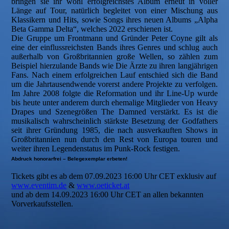
bringen sie ihr wohl erfolgreichstes Album erneut in voller
Länge auf Tour, natürlich begleitet von einer Mischung aus
Klassikern und Hits, sowie Songs ihres neuen Albums „Alpha
Beta Gamma Delta“, welches 2022 erschienen ist.
Die Gruppe um Frontmann und Gründer Peter Coyne gilt als
eine der einflussreichsten Bands ihres Genres und schlug auch
außerhalb von Großbritannien große Wellen, so zählen zum
Beispiel hierzulande Bands wie Die Ärzte zu ihren langjährigen
Fans. Nach einem erfolgreichen Lauf entschied sich die Band
um die Jahrtausendwende vorerst andere Projekte zu verfolgen.
Im Jahre 2008 folgte die Reformation und ihr Line-Up wurde
bis heute unter anderem durch ehemalige Mitglieder von Heavy
Drapes und Szenegrößen The Damned verstärkt. Es ist die
musikalisch wahrscheinlich stärkste Besetzung der Godfathers
seit ihrer Gründung 1985, die nach ausverkauften Shows in
Großbritannien nun durch den Rest von Europa touren und
weiter ihren Legendenstatus im Punk-Rock festigen.
Abdruck honorarfrei – Belegexemplar erbeten!
Tickets gibt es ab dem 07.09.2023 16:00 Uhr CET exklusiv auf
www.eventim.de
&
www.oeticket.at
und ab dem 14.09.2023 16:00 Uhr CET an allen bekannten
Vorverkaufsstellen.