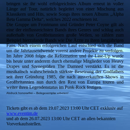
bringen sie ihr wohl erfolgreichstes Album erneut in voller
Länge auf Tour, natürlich begleitet von einer Mischung aus
Klassikern und Hits, sowie Songs ihres neuen Albums „Alpha
Beta Gamma Delta“, welches 2022 erschienen ist.
Die Gruppe um Frontmann und Gründer Peter Coyne gilt als
eine der einflussreichsten Bands ihres Genres und schlug auch
außerhalb von Großbritannien große Wellen, so zählen zum
Beispiel hierzulande Bands wie Die Ärzte zu ihren langjährigen
Fans. Nach einem erfolgreichen Lauf entschied sich die Band
um die Jahrtausendwende vorerst andere Projekte zu verfolgen.
Im Jahre 2008 folgte die Reformation und ihr Line-Up wurde
bis heute unter anderem durch ehemalige Mitglieder von Heavy
Drapes und Szenegrößen The Damned verstärkt. Es ist die
musikalisch wahrscheinlich stärkste Besetzung der Godfathers
seit ihrer Gründung 1985, die nach ausverkauften Shows in
Großbritannien nun durch den Rest von Europa touren und
weiter ihren Legendenstatus im Punk-Rock festigen.
Abdruck honorarfrei – Belegexemplar erbeten!
Tickets gibt es ab dem 19.07.2023 13:00 Uhr CET exklusiv auf
www.eventim.de
und ab dem 26.07.2023 13:00 Uhr CET an allen bekannten
Vorverkaufsstellen.