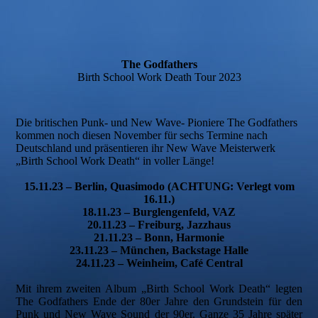
The Godfathers
Birth School Work Death Tour 2023
Die britischen Punk- und New Wave- Pioniere The Godfathers
kommen noch diesen November für sechs Termine nach
Deutschland und präsentieren ihr New Wave Meisterwerk
„Birth School Work Death“ in voller Länge!
15.11.23 – Berlin, Quasimodo (ACHTUNG: Verlegt vom
16.11.)
18.11.23 – Burglengenfeld, VAZ
20.11.23 – Freiburg, Jazzhaus
21.11.23 – Bonn, Harmonie
23.11.23 – München, Backstage Halle
24.11.23 – Weinheim, Café Central
Mit ihrem zweiten Album „Birth School Work Death“ legten
The Godfathers Ende der 80er Jahre den Grundstein für den
Punk und New Wave Sound der 90er. Ganze 35 Jahre später