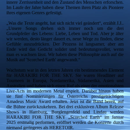
innere Zerrissenheit und den Zustand des Menschen erforschen.
Im Laufe der Jahre haben diese Themen ihren Platz als Pioniere
ihres eigenen Genres gefestigt.
„Was die Texte angeht, hat sich nicht viel geändert“, erzählt J.J..
„Unsere Songs drehen sich immer noch um die drei
Grundpfeiler des Lebens: Liebe, Leben und Tod. Aber je älter
wir werden, desto länger dauert es, neue Wege zu finden, diese
Gefühle auszudrücken. Der Prozess ist langsamer, aber am
Ende wird das Gedicht solider und bedeutungsvoller, wenn
man es wachsen lässt. Wir haben diese Philosophie auch auf die
Musik auf 'Scorched Earth' angewandt.“
Wachstum war in den letzten Jahren ein bestimmendes Element
für HARAKIRI FOR THE SKY. Sie waren Headliner auf
Tourneen in Europa, Nordamerika, Südamerika, Asien und
Australien und haben sich einen Ruf als einer der emotionalsten
Live-Acts im modernen Metal erspielt. Darüber hinaus haben
sie fünf Nominierungen für Österreichs prestigeträchtigen
Amadeus Music Award erhalten. Jetzt ist die Band bereit, auf
die Bühne zurückzukehren. Bei drei exklusiven Album Release
Shows in Hamburg, Burglengenfeld und Lindau werden
HARAKIRI FOR THE SKY „Scorched Earth“ im Januar
2025 erstmalig performen, eröffnet werden die Konzerte durch
niemand geringeres als HERETOIR.