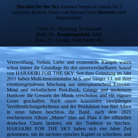
Harakiri for the Sky
kommen bereits im Januar für 3
exklusive Release Shows mit Special Guest
Heretoir
nach
Deutschland!
24.01.25 - Hamburg, Kronensaal
25.01.25 - Burglengenfeld, VAZ
26.01.25 - Lindau, Club Vaudeville
Verzweiflung, Verlust, Liebe und existentielle Kämpfe waren
schon immer die Grundlage für den unverwechselbaren Sound
von HARAKIRI FOR THE SKY. Seit ihrer Gründung im Jahr
2011 haben Multi-Instrumentalist M.S. und Sänger J.J. mit ihrer
emotionsgeladenen Mischung aus atmosphärischem Extreme-
Metal und melodischem Post-Rock, Grunge und modernem
Hardcore die Grenzen der Musik verschoben und ein eigenes
Genre geschaffen. Nach einem konstanten zweijährigen
Veröffentlichungsrhythmus und der Produktion von fünf Alben
in neun Jahren beschloss die Band, nach dem 2021
erschienenen Album „Maere“ (das auf Platz 4 der offiziellen
deutschen Charts landete), mit der Tradition zu brechen.
HARAKIRI FOR THE SKY haben sich vier Jahre Zeit
genommen, um ihr nächstes episches Kapitel zu schreiben, und