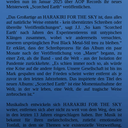
werden nun im Januar 2025 über AOP Records ihr neues
Meisterwerk „Scorched Earth“ veröffentlichen.
„Das Großartige an HARAKIRI FOR THE SKY ist, dass alles
auf natürliche Weise entsteht - kein überstürztes Schreiben oder
übereilte Veröffentlichungen“, sagt J.J. ‚So kam ‘Scorched
Earth' nach Jahren des Experimentierens mit untypischen
Klängen zusammen, wobei wir andererseits versuchten,
unserem ursprünglichen Post Black Metal-Stil treu zu bleiben.“
Er erklärt, dass der Schreibprozess für das Album ein paar
Monate nach der Veröffentlichung von „Maere“ begann, zu
einer Zeit, als die Band - und die Welt - aus der Isolation der
Pandemie zurückkehrte. „Es schien immer noch so, als würde
eine Krise auf die andere folgen. Unsere Gesellschaft ist bis ins
Mark gespalten und der Frieden scheint weiter entfernt als je
zuvor in den letzten Jahrzehnten. Das inspirierte den Titel des
neuen Albums: „Scorched Earth“ ist eine Momentaufnahme der
Welt, in der wir leben, eine Welt, die auf tragische Weise
zerbrochen ist.“
Musikalisch entwickeln sich HARAKIRI FOR THE SKY
weiter, entfernen sich aber nicht zu weit von dem Weg, den sie
in den letzten 13 Jahren eingeschlagen haben. Ihre Musik ist
bekannt für ihren melancholischen, zutiefst emotionalen
Tonfall, in dem sie Themen wie existenzielle Verzweiflung,