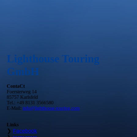
Lighthouse Touring
GmbH
ContaCt
Foersterweg 14
85757 Karlsfeld
Tel.: +49 8131 3566580
E-Mail:
info@lighthouse-touring.com
Links
❯
Facebook