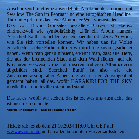
Anschließend folgt eine ausgedehnte Nordamerika-Tournee mit
Swallow The Sun im Februar und eine europäischen Headline-
Tour im April, um das neue Album der Welt vorzustellen.
Das von Brvno Gonzalez gestaltete Cover ist ebenso
eindrucksvoll wie symbolträchtig. „Für ein Album namens
'Scorched Earth' brauchten wir ein ziemlich düsteres Artwork,
wie Sie sich vorstellen können. Wir haben uns für Violett
entschieden - eine Farbe, mit der wir noch nie zuvor gearbeitet
haben. Wenn man genau hinsieht, erkennt man, dass alle Tiere,
die aus der brennenden Stadt und dem Wald fliehen, auf die
Kreaturen verweisen, die auf unseren früheren Albumcovern
abgebildet sind. 'Scorched Earth' ist also wie die
Zusammenfassung aller Alben, die wir in der Vergangenheit
gemacht haben, all das, wofür HARAKIRI FOR THE SKY
musikalisch und textlich steht und stand.
Das ist es, wofür wir stehen, das ist es, was uns ausmacht, das
ist unsere Geschichte.
Abdruck honorarfrei – Belegexemplar erbeten!
Tickets gibt es ab dem 21.10.2024 11:00 Uhr CET auf
www.eventim.de
und an allen bekannten Vorverkaufsstellen.